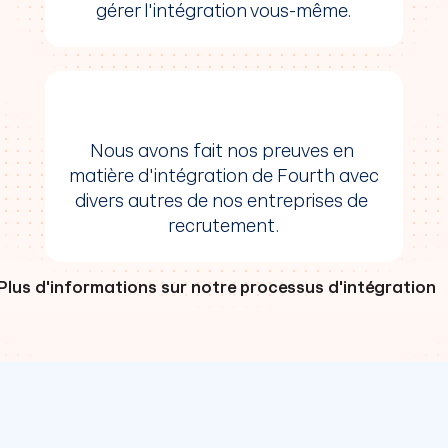
gérer l'intégration vous-même.
travaillerons avec vous pour la tester en 
profondeur. Cela impliquera de tester tous 
les flux de données et scénarios pour 
garantir que l'intégration répond à vos 
besoins.
5. Déploiement
Nous avons fait nos preuves en 
Une fois que l'intégration a été testée et 
matière d'intégration de Fourth avec 
approuvée, nous la déploierons en 
divers autres de nos entreprises de 
production. Nous vous fournirons également 
recrutement.
une formation sur l'utilisation de l'intégration 
et sur la résolution de tout problème qui 
pourrait survenir.
Plus d'informations sur notre processus d'intégration