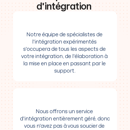
fréquence de synchronisation et toute 
d'intégration 
intégration personnalisée à développer.
2. Planification
Une fois que nous aurons une bonne 
compréhension de vos besoins, nous 
Notre équipe de spécialistes de 
élaborerons un plan d'intégration 
l'intégration expérimentés 
personnalisé. Ce plan détaillera l'étendue 
s'occupera de tous les aspects de 
des travaux, le calendrier et les ressources 
votre intégration, de l'élaboration à 
nécessaires.
la mise en place en passant par le 
3. Mise en œuvre
support.
Nous mettrons ensuite en œuvre 
l'intégration selon le plan. Cela impliquera le 
développement de toutes les intégrations 
personnalisées nécessaires, la 
configuration des systèmes et la réalisation 
de tests pour garantir que l'intégration 
Nous offrons un service 
fonctionne correctement.
d'intégration entièrement géré, donc 
4. Tests
vous n'avez pas à vous soucier de 
Une fois l'intégration mise en place, nous 