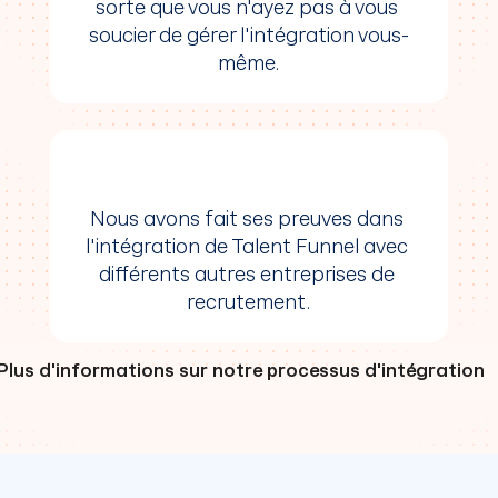
sorte que vous n'ayez pas à vous 
4. Tests
soucier de gérer l'intégration vous-
Une fois l'intégration mise en place, nous 
même.
travaillerons avec vous pour la tester 
rigoureusement. Cela impliquera de tester 
tous les flux de données et scénarios pour 
garantir que l'intégration répond à vos 
besoins.
5. Déploiement
Nous avons fait ses preuves dans 
Une fois l'intégration testée et approuvée, 
l'intégration de Talent Funnel avec 
nous la déploierons en production. Nous 
différents autres entreprises de 
vous fournirons également une formation 
recrutement.
sur l'utilisation de l'intégration et sur la 
résolution des problèmes qui pourraient 
survenir.
Plus d'informations sur notre processus d'intégration