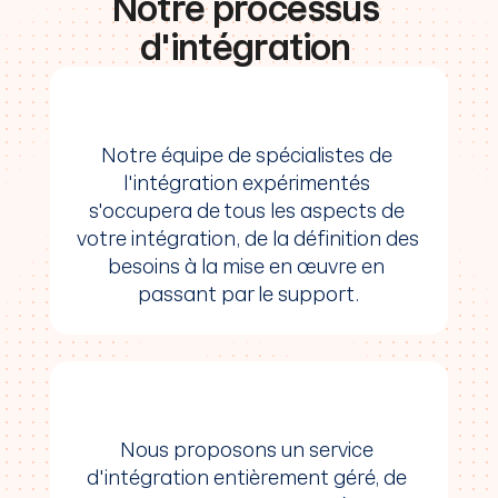
Notre processus 
besoins en matière d'intégration. Cela 
inclura l'identification des données à 
d'intégration 
synchroniser entre les deux systèmes, la 
fréquence de synchronisation et toute 
intégration personnalisée à développer.
2. Planification
Notre équipe de spécialistes de 
Une fois que nous aurons bien compris vos 
l'intégration expérimentés 
besoins, nous élaborerons un plan 
s'occupera de tous les aspects de 
d'intégration personnalisé. Ce plan détaillera 
votre intégration, de la définition des 
le périmètre des travaux, le calendrier et les 
besoins à la mise en œuvre en 
ressources nécessaires.
passant par le support.
3. Mise en œuvre
Nous mettrons ensuite en œuvre 
l'intégration conformément au plan. Cela 
impliquera le développement de toutes les 
intégrations personnalisées nécessaires, la 
configuration des systèmes et le test de 
Nous proposons un service 
l'intégration pour garantir son bon 
d'intégration entièrement géré, de 
fonctionnement.