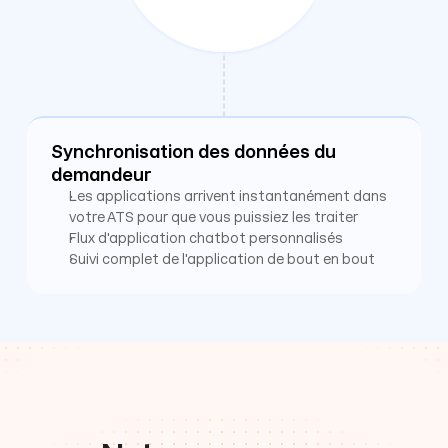
Synchronisation des données du 
demandeur
Notre équipe d'intégration travaillera avec 
Les applications arrivent instantanément dans 
vous et votre contact Talent Funnel pour 
votre ATS pour que vous puissiez les traiter
définir votre intégration et élaborer un plan 
Flux d'application chatbot personnalisés
d'intégration personnalisé. Nous gérerons 
Suivi complet de l'application de bout en bout
ensuite entièrement la mise en œuvre et les 
tests de l'intégration en votre nom.
Voici un aperçu étape par étape du 
processus d'intégration :
1. Définition des besoins
Nous nous réunirons avec vous et votre 
contact Talent Funnel pour discuter de vos 